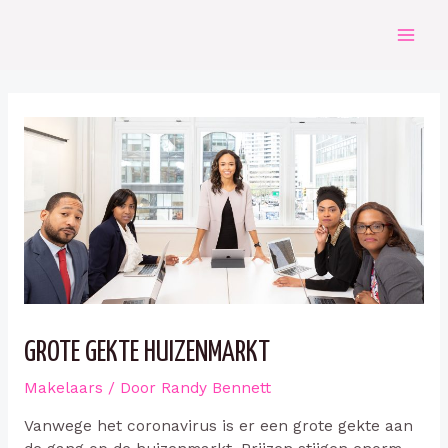
Doorgaan
naar
Mai
inhoud
Men
GROTE GEKTE HUIZENMARKT
Makelaars
/ Door
Randy Bennett
Vanwege het coronavirus is er een grote gekte aan