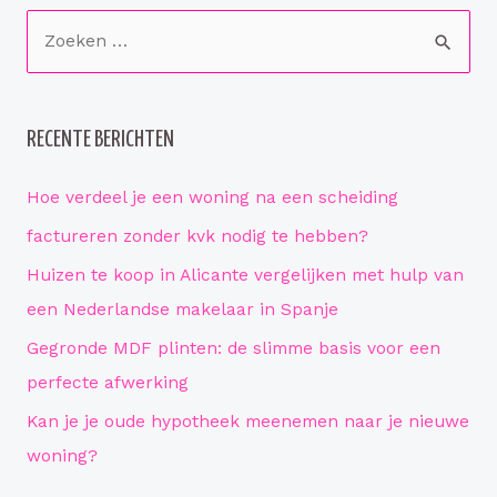
opkomst
Z
van
o
slimme
e
woningen
in
k
RECENTE BERICHTEN
Enschede
e
n
Hoe verdeel je een woning na een scheiding
n
factureren zonder kvk nodig te hebben?
a
Huizen te koop in Alicante vergelijken met hulp van
a
een Nederlandse makelaar in Spanje
r
Gegronde MDF plinten: de slimme basis voor een
:
perfecte afwerking
Kan je je oude hypotheek meenemen naar je nieuwe
woning?