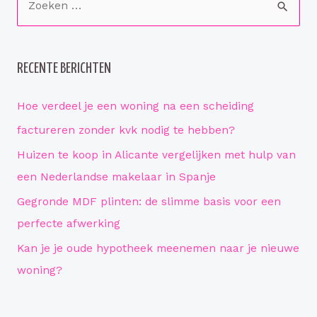
woning
o
verhogen
e
k
RECENTE BERICHTEN
e
n
Hoe verdeel je een woning na een scheiding
n
factureren zonder kvk nodig te hebben?
a
Huizen te koop in Alicante vergelijken met hulp van
a
een Nederlandse makelaar in Spanje
r
Gegronde MDF plinten: de slimme basis voor een
:
perfecte afwerking
Kan je je oude hypotheek meenemen naar je nieuwe
woning?