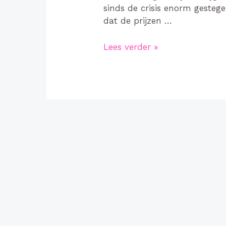
sinds de crisis enorm geste
dat de prijzen …
Ontwikkelingen
Lees verder »
woningmarkt