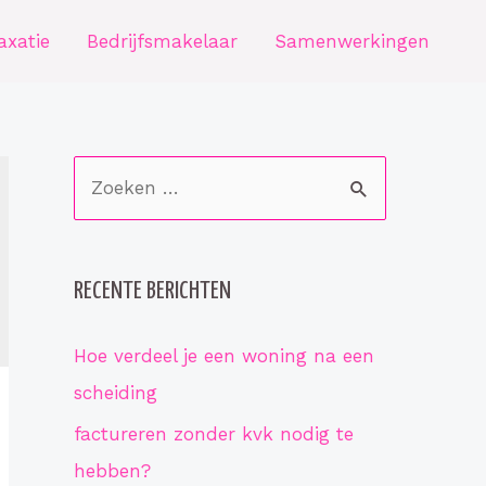
axatie
Bedrijfsmakelaar
Samenwerkingen
Z
o
e
k
RECENTE BERICHTEN
e
Hoe verdeel je een woning na een
n
scheiding
n
a
factureren zonder kvk nodig te
a
hebben?