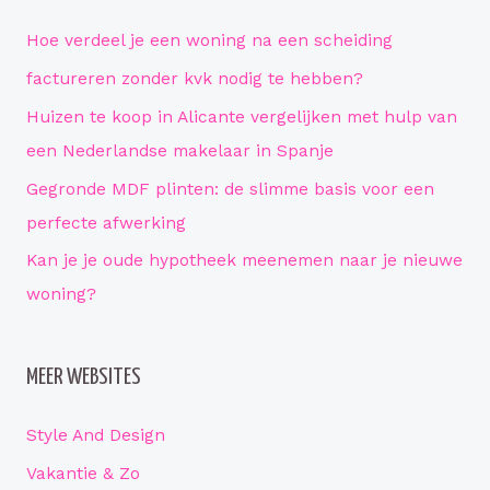
e
n
Hoe verdeel je een woning na een scheiding
n
factureren zonder kvk nodig te hebben?
a
Huizen te koop in Alicante vergelijken met hulp van
a
een Nederlandse makelaar in Spanje
r
Gegronde MDF plinten: de slimme basis voor een
:
perfecte afwerking
Kan je je oude hypotheek meenemen naar je nieuwe
woning?
MEER WEBSITES
Style And Design
Vakantie & Zo