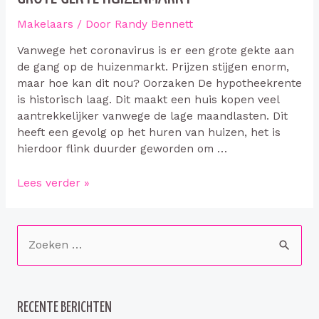
Makelaars
/ Door
Randy Bennett
Vanwege het coronavirus is er een grote gekte aan
de gang op de huizenmarkt. Prijzen stijgen enorm,
maar hoe kan dit nou? Oorzaken De hypotheekrente
is historisch laag. Dit maakt een huis kopen veel
aantrekkelijker vanwege de lage maandlasten. Dit
heeft een gevolg op het huren van huizen, het is
hierdoor flink duurder geworden om …
Grote
Lees verder »
gekte
huizenmarkt
Z
o
e
k
RECENTE BERICHTEN